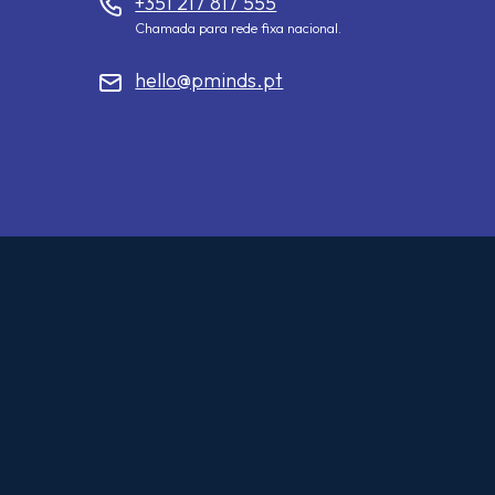
+351 217 817 555
Chamada para rede fixa nacional.
hello@pminds.pt