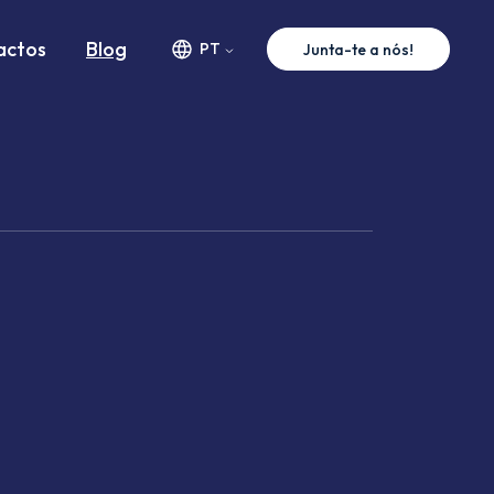
actos
Blog
PT
Junta-te a nós!