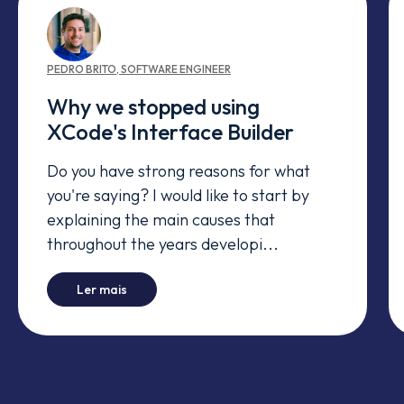
PEDRO
BRITO
,
SOFTWARE ENGINEER
Why we stopped using
XCode's Interface Builder
Do you have strong reasons for what
you're saying? I would like to start by
explaining the main causes that
throughout the years developi...
-
Why we stopped using XCode's Interface Buil
Ler mais