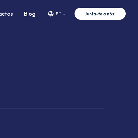
actos
Blog
PT
Junta-te a nós!