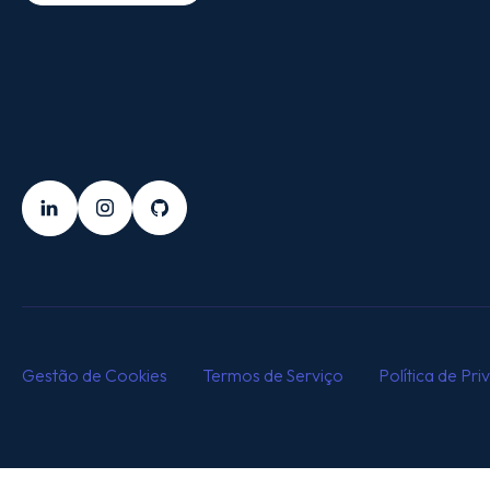
SEGUE-NOS
LinkedIn
Instagram
Github
Gestão de Cookies
Termos de Serviço
Política de Pr