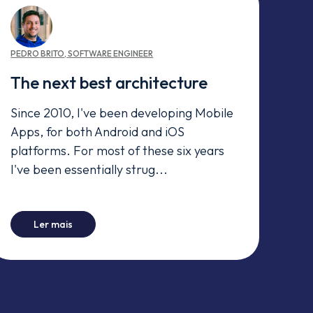
PEDRO
BRITO
,
SOFTWARE ENGINEER
The next best architecture
Since 2010, I've been developing Mobile
Apps, for both Android and iOS
platforms. For most of these six years
I've been essentially strug...
der
-
The next best architecture
Ler mais