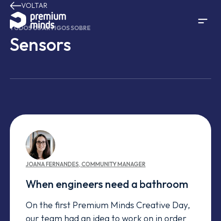
VOLTAR
Avançar para o conteúdo
TODOS OS ARTIGOS SOBRE
Sensors
JOANA
FERNANDES
,
COMMUNITY MANAGER
When engineers need a bathroom
On the first Premium Minds Creative Day,
our team had an idea to work on in order