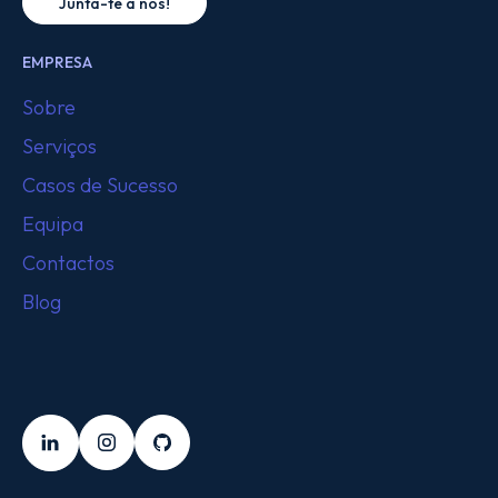
Junta-te a nós!
EMPRESA
Sobre
Serviços
Casos de Sucesso
Equipa
Contactos
Blog
SEGUE-NOS
LinkedIn
Instagram
Github