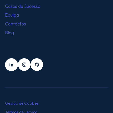
Casos de Sucesso
Equipa
Contactos
Blog
SEGUE-NOS
LinkedIn
Instagram
Github
Gestão de Cookies
Termos de Serviço