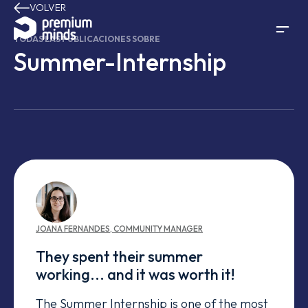
VOLVER
Saltar al contenido
TODAS LAS PUBLICACIONES SOBRE
Summer-Internship
JOANA
FERNANDES
,
COMMUNITY MANAGER
They spent their summer
working... and it was worth it!
The Summer Internship is one of the most