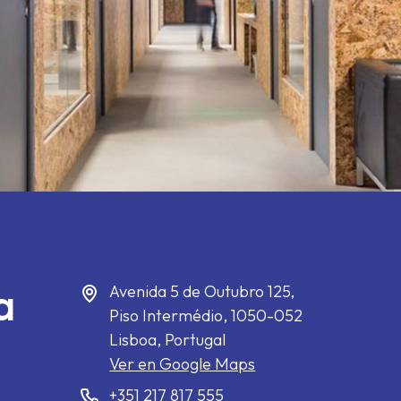
a
Avenida 5 de Outubro 125,
Piso Intermédio,
1050-052
Lisboa, Portugal
Ver en Google Maps
+351 217 817 555