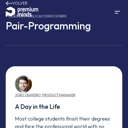
VOLVER
Saltar al contenido
TODAS LAS PUBLICACIONES SOBRE
Pair-Programming
JOÃO
CRAVEIRO
,
PRODUCT MANAGER
A Day in the Life
Most college students finish their degrees
and face the professional world with no