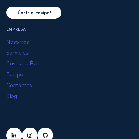
¡Únete al equipo!
EMPRESA
Nosotros
Servicios
Casos de Éxito
Equipo
Contactos
Blog
SÍGUENOS
LinkedIn
Instagram
Github