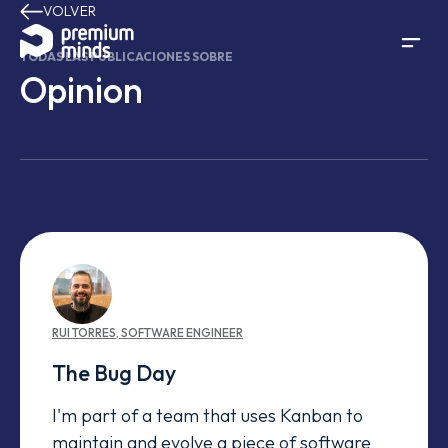
VOLVER
Saltar al contenido
TODAS LAS PUBLICACIONES SOBRE
Opinion
RUI
TORRES
,
SOFTWARE ENGINEER
The Bug Day
I'm part of a team that uses Kanban to
maintain and evolve a piece of software