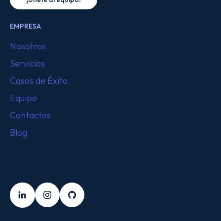
EMPRESA
Nosotros
Servicios
Casos de Éxito
Equipo
Contactos
Blog
SÍGUENOS
LinkedIn
Instagram
Github