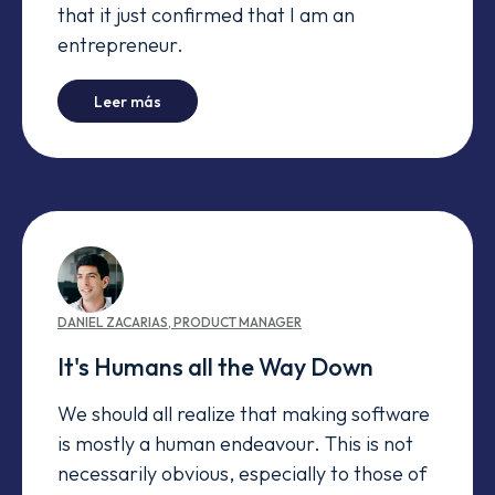
that it just confirmed that I am an
entrepreneur.
-
I confirmed I'm an entrepreneur (by working
Leer más
DANIEL
ZACARIAS
,
PRODUCT MANAGER
It's Humans all the Way Down
We should all realize that making software
is mostly a human endeavour. This is not
necessarily obvious, especially to those of