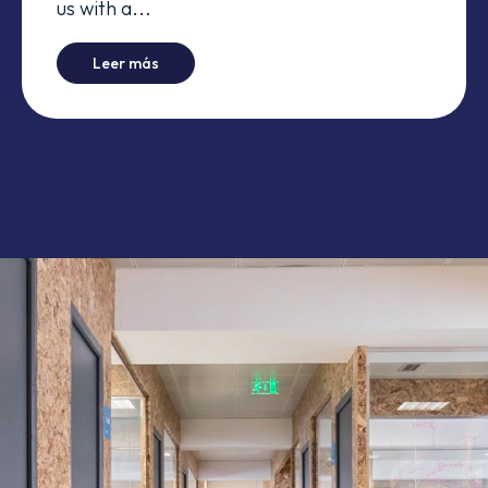
us with a...
-
It's Humans all the Way Down
Leer más