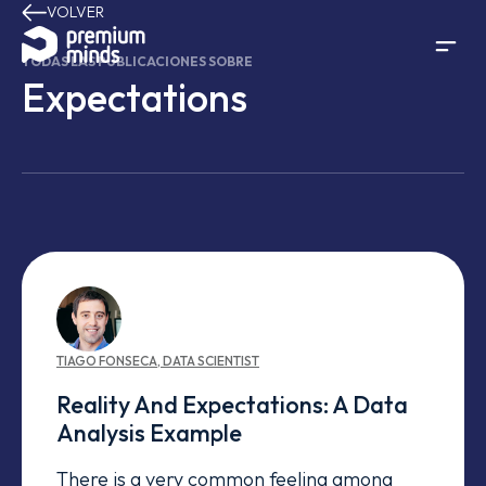
VOLVER
Saltar al contenido
TODAS LAS PUBLICACIONES SOBRE
Expectations
TIAGO
FONSECA
,
DATA SCIENTIST
Reality And Expectations: A Data
Analysis Example
There is a very common feeling among