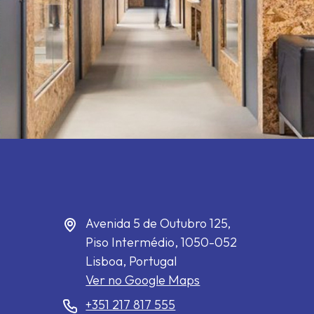
Avenida 5 de Outubro 125,
Piso Intermédio,
1050-052
Lisboa, Portugal
Ver no Google Maps
+351 217 817 555