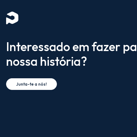
Interessado em fazer pa
nossa história?
Junta-te a nós!
SEGUE-NOS