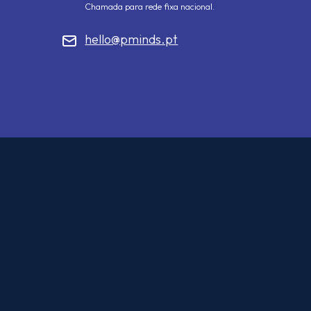
Chamada para rede fixa nacional.
hello@pminds.pt