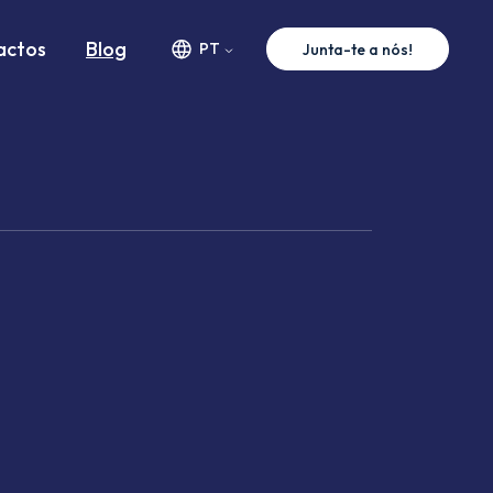
actos
Blog
PT
Junta-te a nós!