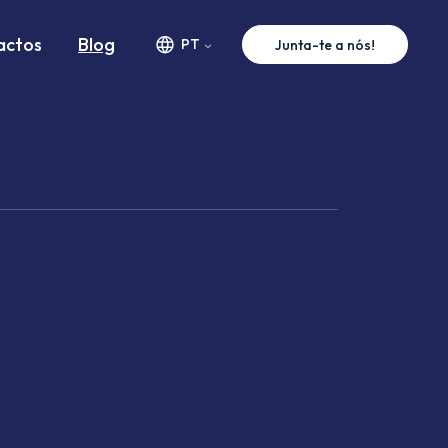
actos
Blog
PT
Junta-te a nós!