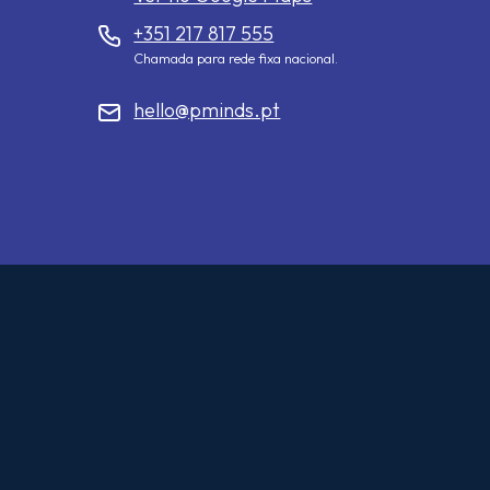
+351 217 817 555
Chamada para rede fixa nacional.
hello@pminds.pt