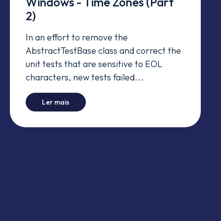
Windows - Time Zones (Part
2)
In an effort to remove the
AbstractTestBase class and correct the
unit tests that are sensitive to EOL
characters, new tests failed...
-
Manager's tests fail in Windows - Time Zones 
Ler mais